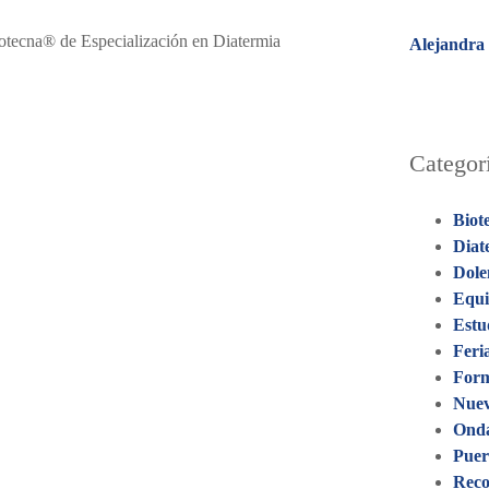
Biotecna® de Especialización en Diatermia
Alejandra 
Categor
Biot
Diat
Dole
Equi
Estu
Feri
For
Nuev
Onda
Puer
Reco