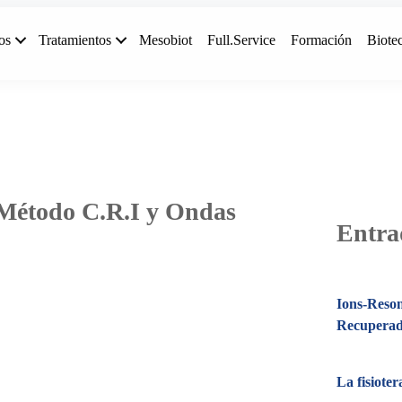
os
Tratamientos
Mesobiot
Full.Service
Formación
Biote
n Método C.R.I y Ondas
Entra
Ions-Reson
Recupera
La fisioter