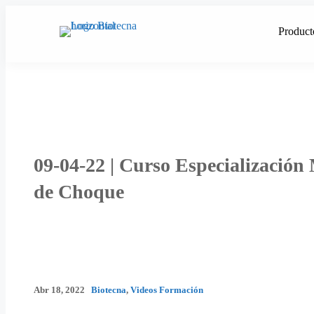
Saltar
al
Product
contenido
09-04-22 | Curso Especializació
de Choque
Abr 18, 2022
Biotecna
,
Videos Formación