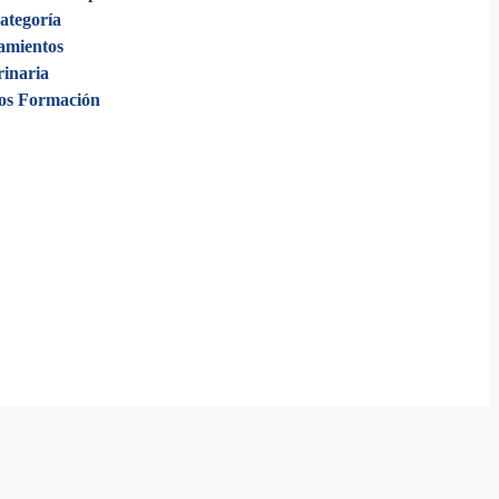
categoría
amientos
rinaria
os Formación