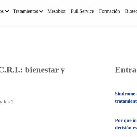
os
Tratamientos
Mesobiot
Full.Service
Formación
Biote
R.I.: bienestar y
Entra
Síndrome d
tratamien
Por qué in
decisión es