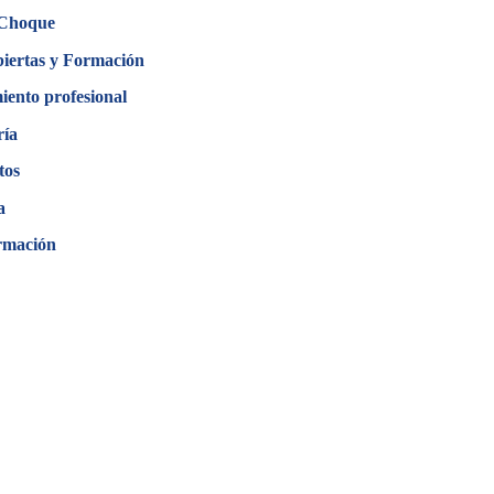
 Choque
biertas y Formación
iento profesional
ría
tos
a
rmación