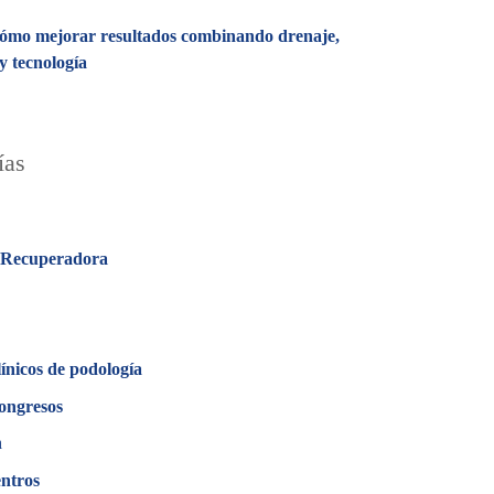
 cómo mejorar resultados combinando drenaje,
y tecnología
ías
 Recuperadora
línicos de podología
ongresos
n
ntros