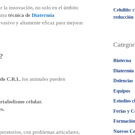
 la innovación, no solo en el ámbito
Celulitis:
stra
técnica de
Diatermia
reducción 
nvasivo y altamente eficaz para mejorar
Categor
?
Biotecna
Diatermia
do C.R.I.
, los animales pueden
Dolencias
Equipos
Estudios c
etabolismo celular.
s.
Ferias y C
Formació
Nuevos Ce
peratorios, con problemas articulares,