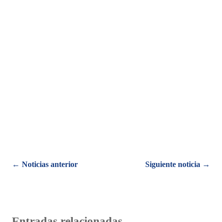
Posts
← Noticias anterior
Siguiente noticia →
navigation
Entradas relacionadas