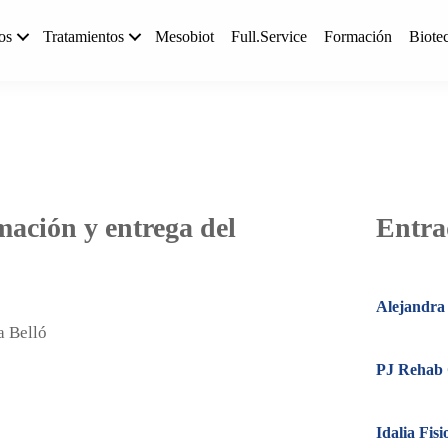
os
Tratamientos
Mesobiot
Full.Service
Formación
Biote
mación y entrega del
Entra
Alejandra 
PJ Rehab C
Idalia Fis