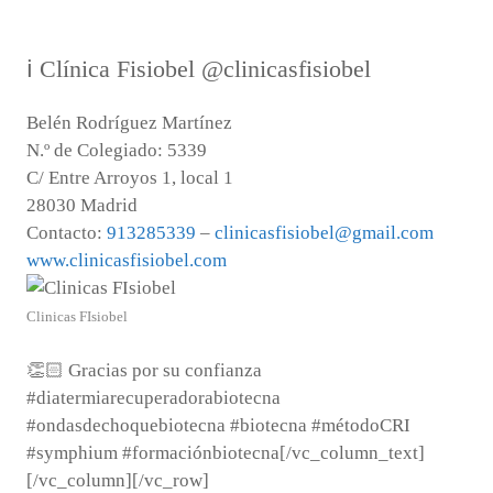
ℹ Clínica Fisiobel @clinicasfisiobel
Belén Rodríguez Martínez
N.º de Colegiado: 5339
C/ Entre Arroyos 1, local 1
28030 Madrid
Contacto:
913285339
–
clinicasfisiobel@gmail.com
www.clinicasfisiobel.com
Clinicas FIsiobel
👏🏻 Gracias por su confianza
#diatermiarecuperadorabiotecna
#ondasdechoquebiotecna #biotecna #métodoCRI
#symphium #formaciónbiotecna[/vc_column_text]
[/vc_column][/vc_row]