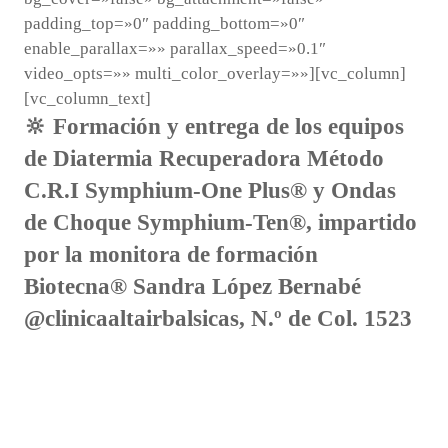
padding_top=»0″ padding_bottom=»0″
enable_parallax=»» parallax_speed=»0.1″
video_opts=»» multi_color_overlay=»»][vc_column]
[vc_column_text]
🔆 Formación y entrega de los equipos
de Diatermia Recuperadora Método
C.R.I Symphium-One Plus® y Ondas
de Choque Symphium-Ten®, impartido
por la monitora de formación
Biotecna® Sandra López Bernabé
@clinicaaltairbalsicas, N.º de Col. 1523