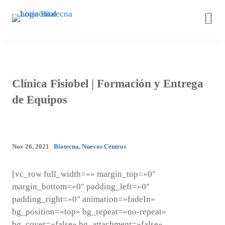
Saltar
al
contenido
Clínica Fisiobel | Formación y Entrega
de Equipos
Nov 26, 2021
Biotecna
,
Nuevos Centros
[vc_row full_width=»» margin_top=»0″
margin_bottom=»0″ padding_left=»0″
padding_right=»0″ animation=»fadeIn»
bg_position=»top» bg_repeat=»no-repeat»
bg_cover=»false» bg_attachment=»false»