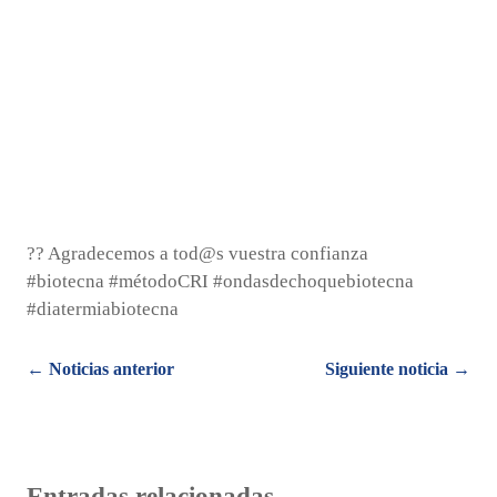
?? Agradecemos a tod@s vuestra confianza
#biotecna #métodoCRI #ondasdechoquebiotecna
#diatermiabiotecna
Posts
← Noticias anterior
Siguiente noticia →
navigation
Entradas relacionadas