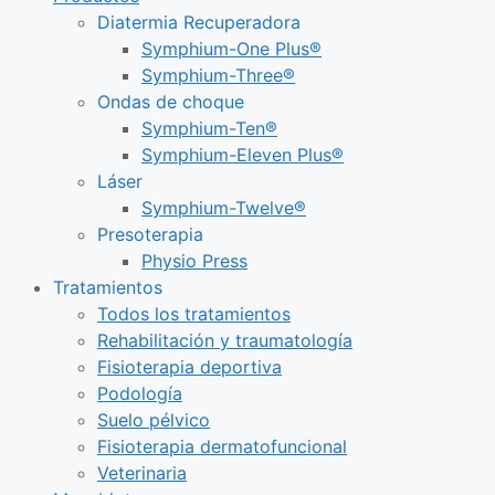
Diatermia Recuperadora
Symphium-One Plus®
Symphium-Three®
Ondas de choque
Symphium-Ten®
Symphium-Eleven Plus®
Láser
Symphium-Twelve®
Presoterapia
Physio Press
Tratamientos
Todos los tratamientos
Rehabilitación y traumatología
Fisioterapia deportiva
Podología
Suelo pélvico
Fisioterapia dermatofuncional
Veterinaria