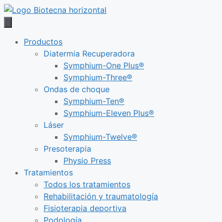
Saltar
al
contenido
Productos
Diatermia Recuperadora
Symphium-One Plus®
Symphium-Three®
Ondas de choque
Symphium-Ten®
Symphium-Eleven Plus®
Láser
Symphium-Twelve®
Presoterapia
Physio Press
Tratamientos
Todos los tratamientos
Rehabilitación y traumatología
Fisioterapia deportiva
Podología