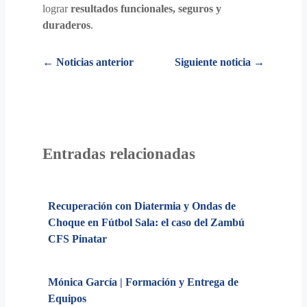
lograr
resultados funcionales, seguros y
duraderos
.
Posts
← Noticias anterior
Siguiente noticia →
navigation
Entradas relacionadas
Recuperación con Diatermia y Ondas de
Choque en Fútbol Sala: el caso del Zambú
CFS Pinatar
Mónica García | Formación y Entrega de
Equipos