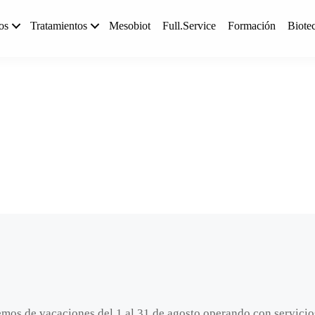
os
Tratamientos
Mesobiot
Full.Service
Formación
Biote
emos de vacaciones del 1 al 31 de agosto operando con servici