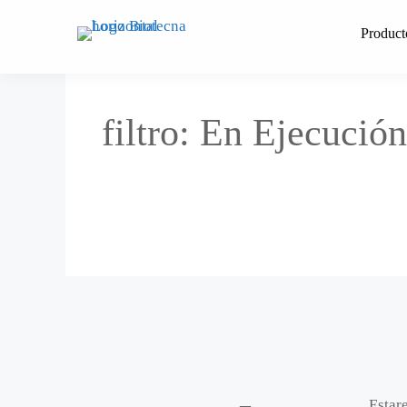
Saltar
al
Product
contenido
filtro:
En Ejecución
Estar