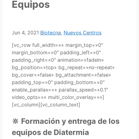
Equipos
Jun 4, 2021
Biotecna
,
Nuevos Centros
[vc_row full_width=»» margin_top=»0″
margin_bottom=»0″ padding_left=»0″
padding_right=»0″ animation=»fadeIn»
bg_position=»top» bg_repeat=»no-repeat»
bg_cover=»false» bg_attachment=»false»
padding_top=»0″ padding_bottom=»0″
enable_parallax=»» parallax_speed=»0.1″
video_opts=»» multi_color_overlay=»»]
[vc_column][vc_column_text]
🔆 Formación y entrega de los
equipos de Diatermia