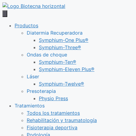
Saltar
al
contenido
Productos
Diatermia Recuperadora
Symphium-One Plus®
Symphium-Three®
Ondas de choque
Symphium-Ten®
Symphium-Eleven Plus®
Láser
Symphium-Twelve®
Presoterapia
Physio Press
Tratamientos
Todos los tratamientos
Rehabilitación y traumatología
Fisioterapia deportiva
Podología