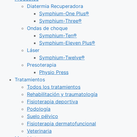
Diatermia Recuperadora
Symphium-One Plus®
Symphium-Three®
Ondas de choque
Symphium-Ten®
Symphium-Eleven Plus®
Láser
Symphium-Twelve®
Presoterapia
Physio Press
Tratamientos
Todos los tratamientos
Rehabilitación y traumatología
Fisioterapia deportiva
Podología
Suelo pélvico
Fisioterapia dermatofuncional
Veterinaria