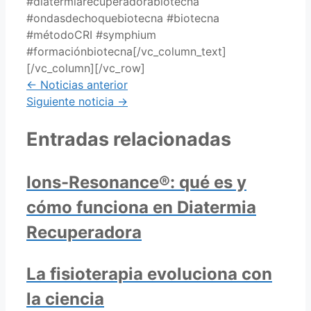
#diatermiarecuperadorabiotecna
#ondasdechoquebiotecna #biotecna
#métodoCRI #symphium
#formaciónbiotecna[/vc_column_text]
[/vc_column][/vc_row]
Posts
← Noticias anterior
Siguiente noticia →
navigation
Entradas relacionadas
Ions-Resonance®: qué es y
cómo funciona en Diatermia
Recuperadora
La fisioterapia evoluciona con
la ciencia