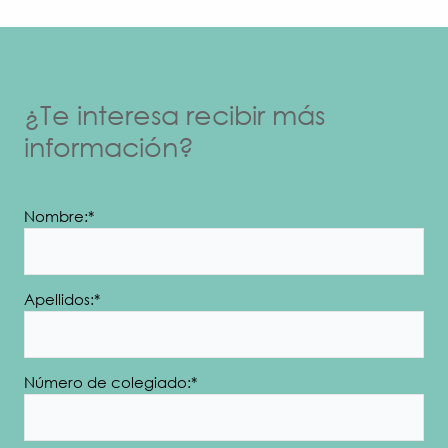
¿Te interesa recibir más
información?
Nombre:*
Apellidos:*
Número de colegiado:*