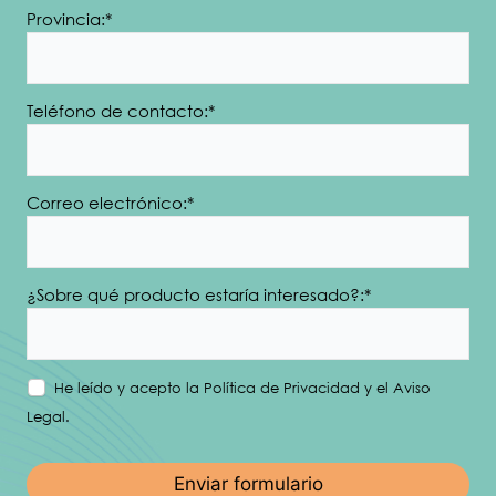
Provincia:*
Teléfono de contacto:*
Correo electrónico:*
¿Sobre qué producto estaría interesado?:*
He leído y acepto la
Política de Privacidad
y el
Aviso
Legal
.