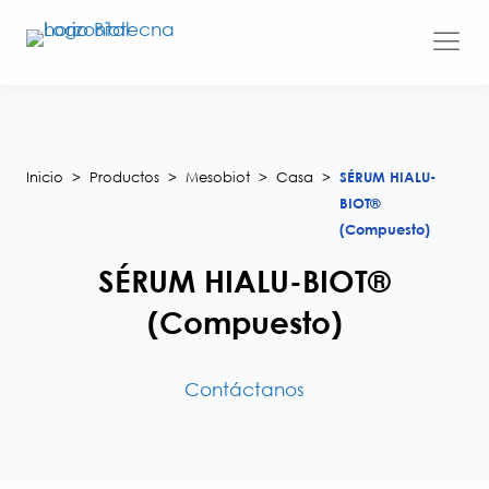
Saltar
al
contenido
Inicio
>
Productos
>
Mesobiot
>
Casa
>
SÉRUM HIALU-
BIOT®
(Compuesto)
SÉRUM HIALU-BIOT®
(Compuesto)
Contáctanos