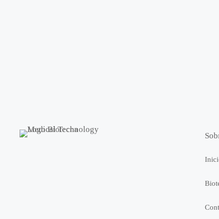
Sob
Inic
Biot
Cont