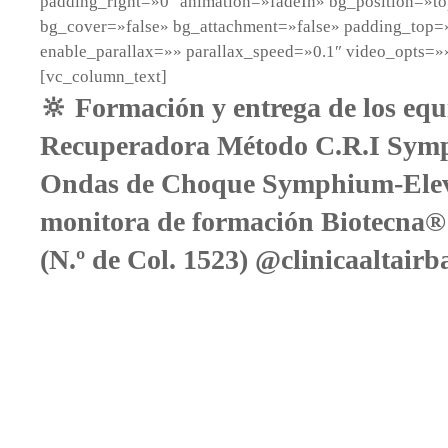
padding_right=»0″ animation=»fadeIn» bg_position=»to
bg_cover=»false» bg_attachment=»false» padding_top
enable_parallax=»» parallax_speed=»0.1″ video_opts=»
[vc_column_text]
🔆 Formación y entrega de los equ
Recuperadora Método C.R.I Sym
Ondas de Choque Symphium-Eleve
monitora de formación Biotecna
(N.º de Col. 1523) @clinicaaltairb