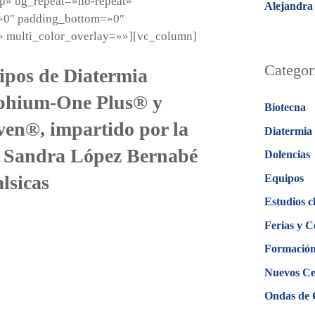
p» bg_repeat=»no-repeat»
Alejandra 
=»0″ padding_bottom=»0″
» multi_color_overlay=»»][vc_column]
Categor
ipos de Diatermia
phium-One Plus® y
Biotecna
n®, impartido por la
Diatermia
® Sandra López Bernabé
Dolencias
alsicas
Equipos
Estudios c
Ferias y C
Formació
Nuevos Ce
Ondas de