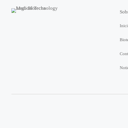
Sob
Inic
Biot
Cont
Noti