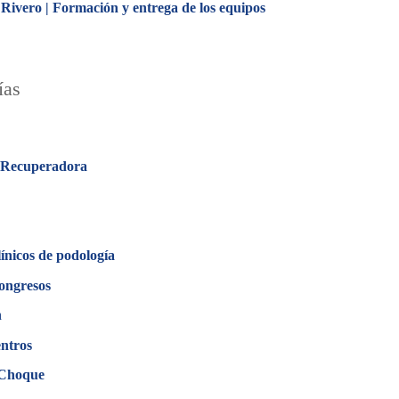
Rivero | Formación y entrega de los equipos
ías
 Recuperadora
línicos de podología
ongresos
n
ntros
 Choque