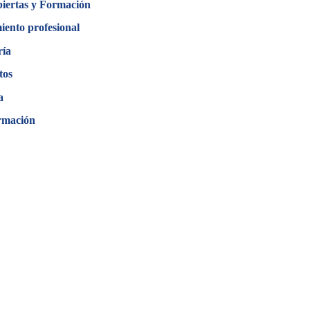
biertas y Formación
iento profesional
ría
tos
a
rmación