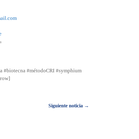
ail.com
a
na #biotecna #métodoCRI #symphium
_row]
Siguiente noticia →