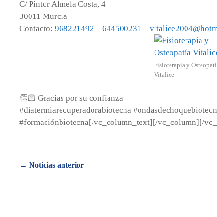
C/ Pintor Almela Costa, 4
30011 Murcia
Contacto:
968221492
–
644500231
–
vitalice2004@hotm
Fisioterapia y Osteopatí
Vitalice
👏🏻 Gracias por su confianza
#diatermiarecuperadorabiotecna #ondasdechoquebiotec
#formaciónbiotecna[/vc_column_text][/vc_column][/vc
Posts
← Noticias anterior
navigation