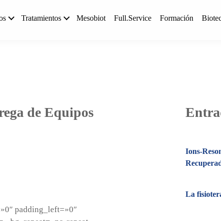
os
Tratamientos
Mesobiot
Full.Service
Formación
Biote
trega de Equipos
Entra
Ions-Reso
Recupera
La fisiote
»0″ padding_left=»0″