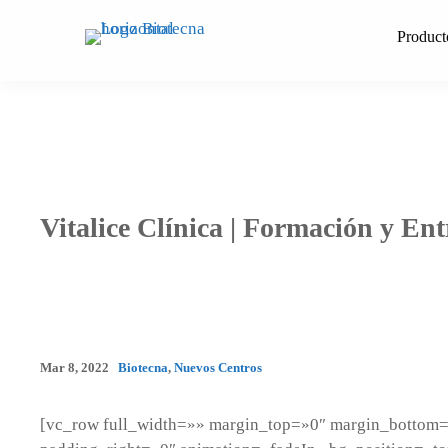
Saltar
al
Product
contenido
Vitalice Clínica | Formación y En
Mar 8, 2022
Biotecna
,
Nuevos Centros
[vc_row full_width=»» margin_top=»0″ margin_bottom=