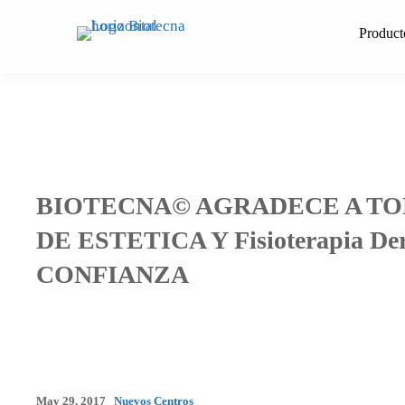
Saltar
al
Product
contenido
BIOTECNA© AGRADECE A TO
DE ESTETICA Y Fisioterapia De
CONFIANZA
May 29, 2017
Nuevos Centros