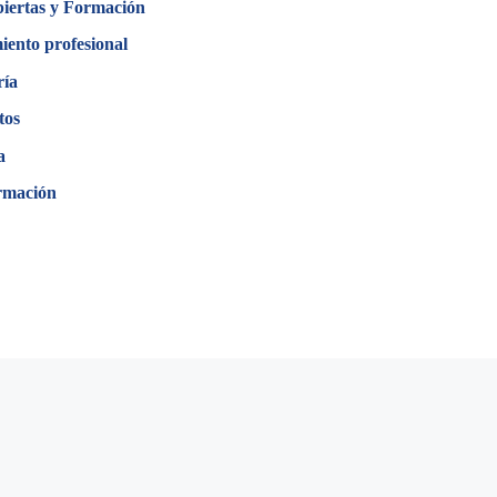
biertas y Formación
iento profesional
ría
tos
a
rmación