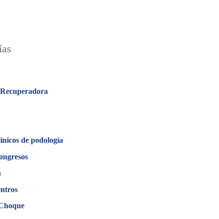
ías
 Recuperadora
línicos de podología
ongresos
n
ntros
 Choque