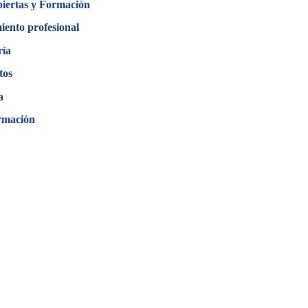
biertas y Formación
iento profesional
ría
tos
a
rmación