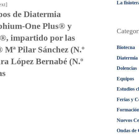
La fisiote
xt]
pos de Diatermia
phium-One Plus® y
Categor
 impartido por las
 Mª Pilar Sánchez (N.º
Biotecna
Diatermia
dra López Bernabé (N.º
Dolencias
as
Equipos
Estudios c
Ferias y C
Formació
Nuevos Ce
Ondas de