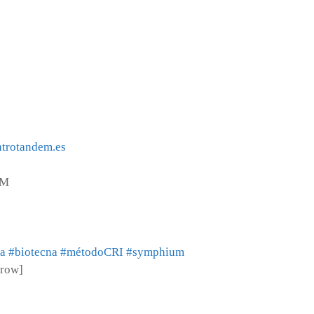
trotandem.es
a
#biotecna
#métodoCRI
#symphium
_row]