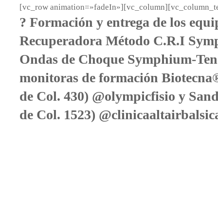
[vc_row animation=»fadeIn»][vc_column][vc_column_te
? Formación y entrega de los equi
Recuperadora Método C.R.I Sym
Ondas de Choque Symphium-Ten®,
monitoras de formación Biotecna®
de Col. 430) @olympicfisio y San
de Col. 1523) @clinicaaltairbalsic