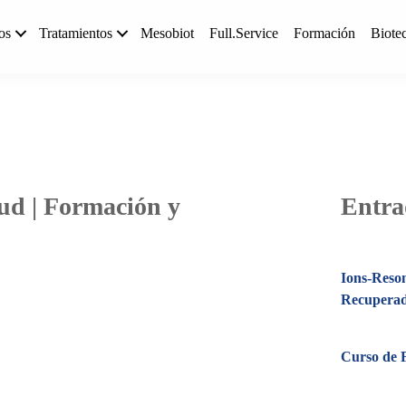
os
Tratamientos
Mesobiot
Full.Service
Formación
Biote
ud | Formación y
Entra
Ions-Reso
Recupera
Curso de F