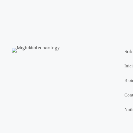
Sob
Inic
Biot
Cont
Noti