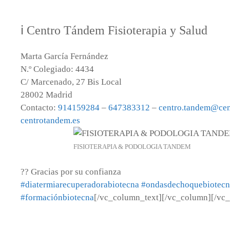
ℹ Centro Tándem Fisioterapia y Salud
Marta García Fernández
N.º Colegiado: 4434
C/ Marcenado, 27 Bis Local
28002 Madrid
Contacto:
914159284
–
647383312
–
centro.tandem@cen
centrotandem.es
FISIOTERAPIA & PODOLOGIA TANDEM
?? Gracias por su confianza
#diatermiarecuperadorabiotecna
#ondasdechoquebiotecn
#formaciónbiotecna
[/vc_column_text][/vc_column][/vc