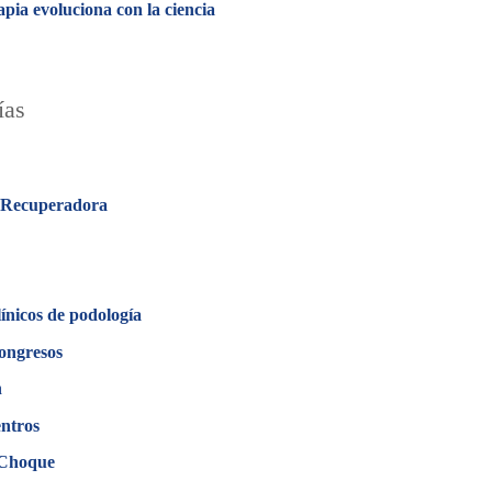
rapia evoluciona con la ciencia
ías
 Recuperadora
línicos de podología
ongresos
n
ntros
 Choque