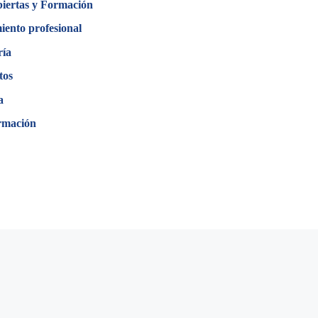
biertas y Formación
iento profesional
ría
tos
a
rmación