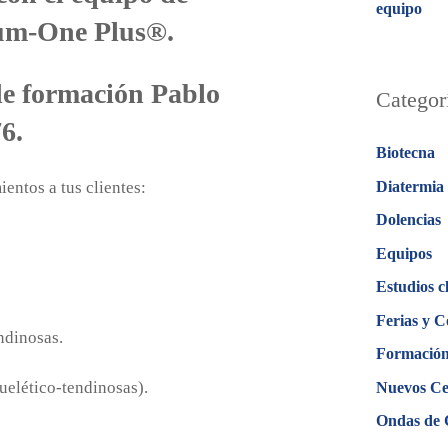
equipo
um-One Plus®.
de formación Pablo
Categor
6.
Biotecna
Diatermia
entos a tus clientes:
Dolencias
Equipos
Estudios c
Ferias y C
endinosas.
Formació
uelético-tendinosas).
Nuevos Ce
Ondas de