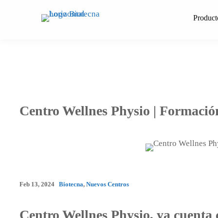
Saltar
al
Product
contenido
Centro Wellnes Physio | Formació
Feb 13, 2024
Biotecna
,
Nuevos Centros
Centro Wellnes Physio, ya cuenta 