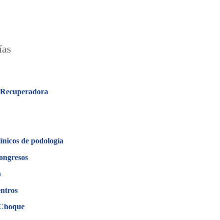
ías
 Recuperadora
línicos de podología
ongresos
n
ntros
 Choque