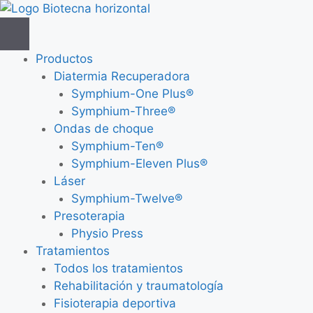
Saltar
al
contenido
Productos
Diatermia Recuperadora
Symphium-One Plus®
Symphium-Three®
Ondas de choque
Symphium-Ten®
Symphium-Eleven Plus®
Láser
Symphium-Twelve®
Presoterapia
Physio Press
Tratamientos
Todos los tratamientos
Rehabilitación y traumatología
Fisioterapia deportiva