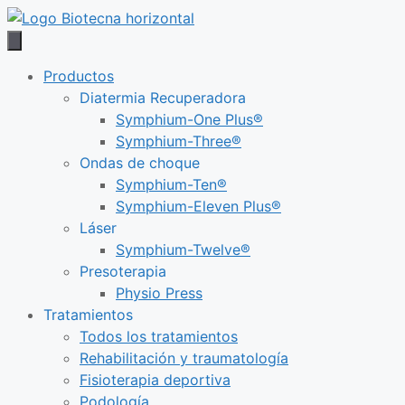
Saltar
al
contenido
Productos
Diatermia Recuperadora
Symphium-One Plus®
Symphium-Three®
Ondas de choque
Symphium-Ten®
Symphium-Eleven Plus®
Láser
Symphium-Twelve®
Presoterapia
Physio Press
Tratamientos
Todos los tratamientos
Rehabilitación y traumatología
Fisioterapia deportiva
Podología