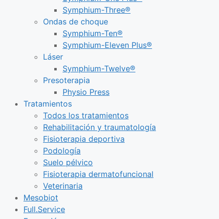
Symphium-Three®
Ondas de choque
Symphium-Ten®
Symphium-Eleven Plus®
Láser
Symphium-Twelve®
Presoterapia
Physio Press
Tratamientos
Todos los tratamientos
Rehabilitación y traumatología
Fisioterapia deportiva
Podología
Suelo pélvico
Fisioterapia dermatofuncional
Veterinaria
Mesobiot
Full.Service