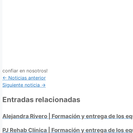
confiar en nosotros!
Posts
← Noticias anterior
Siguiente noticia →
navigation
Entradas relacionadas
Alejandra Rivero | Formación y entrega de los e
PJ Rehab Clínica | Formación y entrega de los e