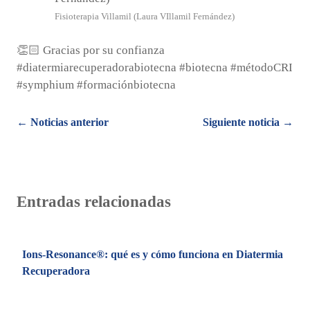
Fisioterapia Villamil (Laura VIllamil Fernández)
👏🏻 Gracias por su confianza
#diatermiarecuperadorabiotecna #biotecna #métodoCRI
#symphium #formaciónbiotecna
Posts
← Noticias anterior
Siguiente noticia →
navigation
Entradas relacionadas
Ions-Resonance®: qué es y cómo funciona en Diatermia
Recuperadora