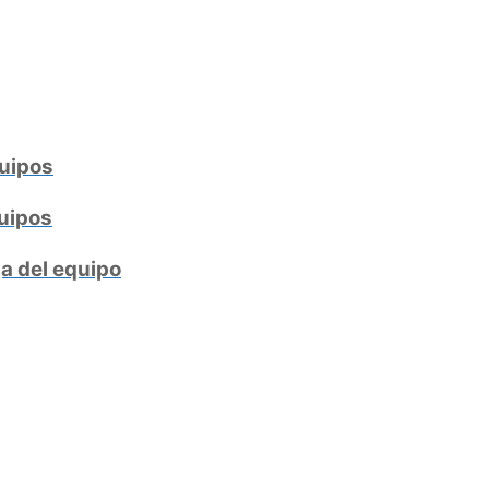
quipos
quipos
ga del equipo