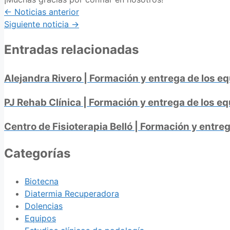
Posts
← Noticias anterior
Siguiente noticia →
navigation
Entradas relacionadas
Alejandra Rivero | Formación y entrega de los e
PJ Rehab Clínica | Formación y entrega de los e
Centro de Fisioterapia Belló | Formación y entre
Categorías
Biotecna
Diatermia Recuperadora
Dolencias
Equipos