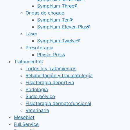
Symphium-Three®
Ondas de choque
Symphium-Ten®
Symphium-Eleven Plus®
Láser
Symphium-Twelve®
Presoterapia
Physio Press
Tratamientos
Todos los tratamientos
Rehabilitación y traumatología
Fisioterapia deportiva
Podología
Suelo pélvico
Fisioterapia dermatofuncional
Veterinaria
Mesobiot
Full.Service