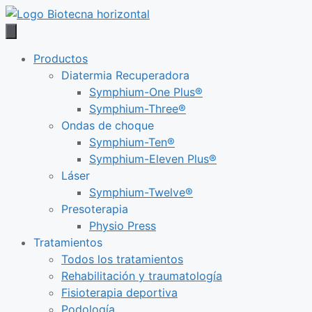
Saltar
al
contenido
Productos
Diatermia Recuperadora
Symphium-One Plus®
Symphium-Three®
Ondas de choque
Symphium-Ten®
Symphium-Eleven Plus®
Láser
Symphium-Twelve®
Presoterapia
Physio Press
Tratamientos
Todos los tratamientos
Rehabilitación y traumatología
Fisioterapia deportiva
Podología