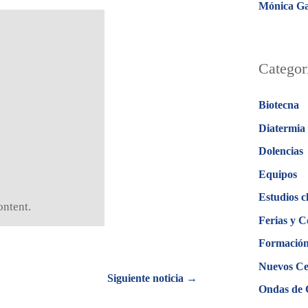
Mónica Ga
Categor
Biotecna
Diatermia
Dolencias
Equipos
Estudios c
ontent.
Ferias y C
Formació
Nuevos Ce
Siguiente noticia →
Ondas de