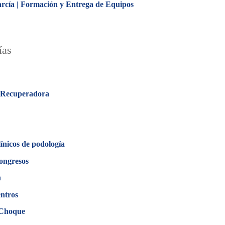
rcía | Formación y Entrega de Equipos
ías
 Recuperadora
línicos de podología
ongresos
n
ntros
 Choque