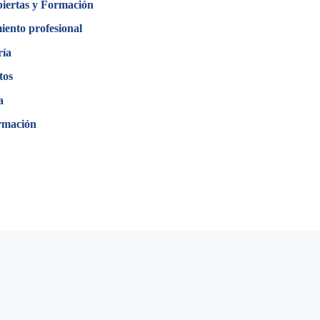
biertas y Formación
iento profesional
ría
tos
a
rmación