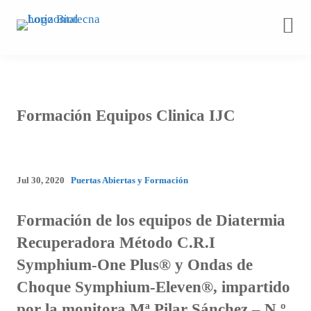
Saltar
al
contenido
Formación Equipos Clinica IJC
Jul 30, 2020
Puertas Abiertas y Formación
Formación de los equipos de Diatermia
Recuperadora Método C.R.I
Symphium-One Plus® y Ondas de
Choque Symphium-Eleven®, impartido
por la monitora Mª Pilar Sánchez – N.º