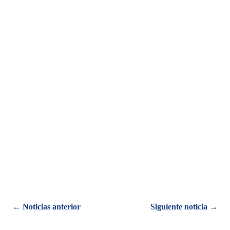
Posts
← Noticias anterior
Siguiente noticia →
navigation